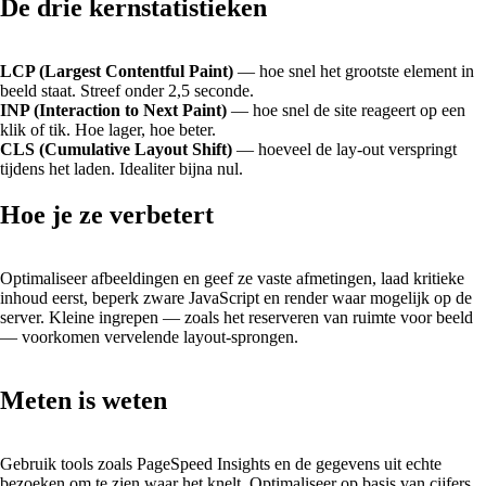
De drie kernstatistieken
LCP (Largest Contentful Paint)
— hoe snel het grootste element in
beeld staat. Streef onder 2,5 seconde.
INP (Interaction to Next Paint)
— hoe snel de site reageert op een
klik of tik. Hoe lager, hoe beter.
CLS (Cumulative Layout Shift)
— hoeveel de lay-out verspringt
tijdens het laden. Idealiter bijna nul.
Hoe je ze verbetert
Optimaliseer afbeeldingen en geef ze vaste afmetingen, laad kritieke
inhoud eerst, beperk zware JavaScript en render waar mogelijk op de
server. Kleine ingrepen — zoals het reserveren van ruimte voor beeld
— voorkomen vervelende layout-sprongen.
Meten is weten
Gebruik tools zoals PageSpeed Insights en de gegevens uit echte
bezoeken om te zien waar het knelt. Optimaliseer op basis van cijfers,