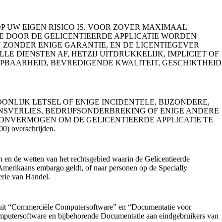
P UW EIGEN RISICO IS. VOOR ZOVER MAXIMAAL
IE DOOR DE GELICENTIEERDE APPLICATIE WORDEN
 ZONDER ENIGE GARANTIE, EN DE LICENTIEGEVER
E DIENSTEN AF, HETZIJ UITDRUKKELIJK, IMPLICIET OF
OPBAARHEID, BEVREDIGENDE KWALITEIT, GESCHIKTHEID
NLIJK LETSEL OF ENIGE INCIDENTELE, BIJZONDERE,
NSVERLIES, BEDRIJFSONDERBREKING OF ENIGE ANDERE
ONVERMOGEN OM DE GELICENTIEERDE APPLICATIE TE
00) overschrijden.
n en de wetten van het rechtsgebied waarin de Gelicentieerde
Amerikaans embargo geldt, of naar personen op de Specially
erie van Handel.
de uit “Commerciële Computersoftware” en “Documentatie voor
utersoftware en bijbehorende Documentatie aan eindgebruikers van