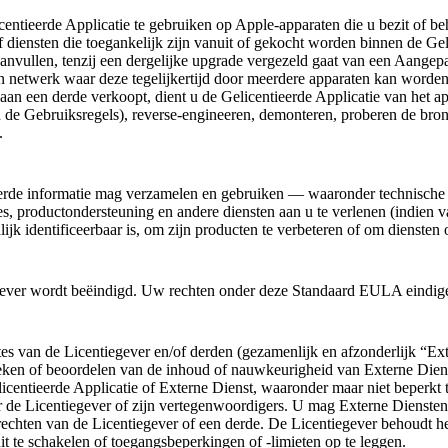
icentieerde Applicatie te gebruiken op Apple-apparaten die u bezit of 
diensten die toegankelijk zijn vanuit of gekocht worden binnen de Geli
 aanvullen, tenzij een dergelijke upgrade vergezeld gaat van een Aang
 een netwerk waar deze tegelijkertijd door meerdere apparaten kan worde
aan een derde verkoopt, dient u de Gelicentieerde Applicatie van het ap
 en de Gebruiksregels), reverse-engineeren, demonteren, proberen de br
.
eerde informatie mag verzamelen en gebruiken — waaronder technische i
productondersteuning en andere diensten aan u te verlenen (indien van
jk identificeerbaar is, om zijn producten te verbeteren of om diensten 
gever wordt beëindigd. Uw rechten onder deze Standaard EULA eindigen
es van de Licentiegever en/of derden (gezamenlijk en afzonderlijk “Ext
eken of beoordelen van de inhoud of nauwkeurigheid van Externe Dienst
tieerde Applicatie of Externe Dienst, waaronder maar niet beperkt tot 
de Licentiegever of zijn vertegenwoordigers. U mag Externe Diensten n
echten van de Licentiegever of een derde. De Licentiegever behoudt h
uit te schakelen of toegangsbeperkingen of -limieten op te leggen.