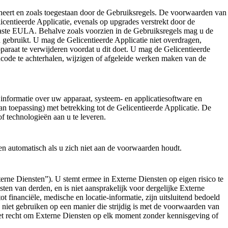
beheert en zoals toegestaan door de Gebruiksregels. De voorwaarden van
centieerde Applicatie, evenals op upgrades verstrekt door de
epaste EULA. Behalve zoals voorzien in de Gebruiksregels mag u de
n gebruikt. U mag de Gelicentieerde Applicatie niet overdragen,
paraat te verwijderen voordat u dit doet. U mag de Gelicentieerde
oncode te achterhalen, wijzigen of afgeleide werken maken van de
nformatie over uw apparaat, systeem- en applicatiesoftware en
 toepassing) met betrekking tot de Gelicentieerde Applicatie. De
of technologieën aan u te leveren.
 automatisch als u zich niet aan de voorwaarden houdt.
erne Diensten”). U stemt ermee in Externe Diensten op eigen risico te
en van derden, en is niet aansprakelijk voor dergelijke Externe
financiële, medische en locatie-informatie, zijn uitsluitend bedoeld
iet gebruiken op een manier die strijdig is met de voorwaarden van
et recht om Externe Diensten op elk moment zonder kennisgeving of