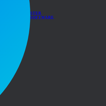
STER
SOFTWARE