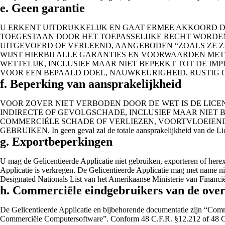
e. Geen garantie
U ERKENT UITDRUKKELIJK EN GAAT ERMEE AKKOORD DA
TOEGESTAAN DOOR HET TOEPASSELIJKE RECHT WORDEN 
UITGEVOERD OF VERLEEND, AANGEBODEN “ZOALS ZE ZI
WIJST HIERBIJ ALLE GARANTIES EN VOORWAARDEN MET B
WETTELIJK, INCLUSIEF MAAR NIET BEPERKT TOT DE I
VOOR EEN BEPAALD DOEL, NAUWKEURIGHEID, RUSTIG 
f. Beperking van aansprakelijkheid
VOOR ZOVER NIET VERBODEN DOOR DE WET IS DE LICEN
INDIRECTE OF GEVOLGSCHADE, INCLUSIEF MAAR NIET
COMMERCIËLE SCHADE OF VERLIEZEN, VOORTVLOEIEND
GEBRUIKEN. In geen geval zal de totale aansprakelijkheid van de Licen
g. Exportbeperkingen
U mag de Gelicentieerde Applicatie niet gebruiken, exporteren of here
Applicatie is verkregen. De Gelicentieerde Applicatie mag met name n
Designated Nationals List van het Amerikaanse Ministerie van Financië
h. Commerciële eindgebruikers van de ove
De Gelicentieerde Applicatie en bijbehorende documentatie zijn “Com
Commerciële Computersoftware”. Conform 48 C.F.R. §12.212 of 48 C.