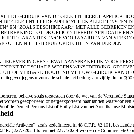
T HET GEBRUIK VAN DE GELICENTIEERDE APPLICATIE O
DE GELICENTIEERDE APPLICATIE EN ALLE DIENSTEN D
JN” EN “ZOALS BESCHIKBAAR,” MET ALLE GEBREKEN EN
ETREKKING TOT DE GELICENTIEERDE APPLICATIE EN ALL
MPLICIETE GARANTIES EN/OF VOORWAARDEN VAN VERKO
GENOT EN NIET-INBREUK OP RECHTEN VAN DERDEN.
TIEGEVER IN GEEN GEVAL AANSPRAKELIJK VOOR PERSOO
 BEPERKT TOT SCHADE WEGENS WINSTDERVING, GEGEVE
 UIT OF VERBAND HOUDEND MET UW GEBRUIK VAN OF 
tiegever jegens u voor alle schade het bedrag van vijftig dollar ($50,
xporteren, behalve zoals toegestaan door de wet van de Verenigde State
iet worden geëxporteerd of hergeëxporteerd naar landen waarvoor een 
n of de Denied Persons List of Entity List van het Amerikaanse Minist
rheid
merciële Artikelen”, zoals gedefinieerd in 48 C.F.R. §2.101, bestaan
F.R. §227.7202-1 tot en met 227.7202-4 worden de Commerciële Comp