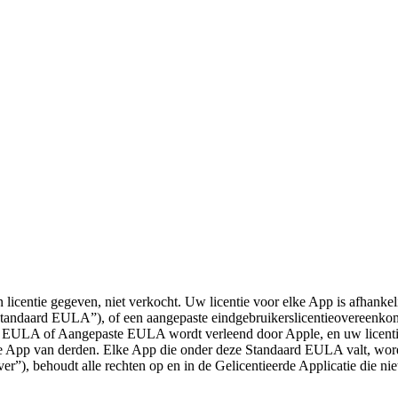
licentie gegeven, niet verkocht. Uw licentie voor elke App is afhanke
(“Standaard EULA”), of een aangepaste eindgebruikerslicentieovereenk
rd EULA of Aangepaste EULA wordt verleend door Apple, en uw licent
App van derden. Elke App die onder deze Standaard EULA valt, wordt 
er”), behoudt alle rechten op en in de Gelicentieerde Applicatie die n