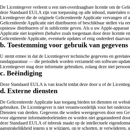
De Licentiegever verleent u een niet-overdraagbare licentie om de Gel
deze Standaard EULA zijn van toepassing op alle inhoud, materialen of 
Licentiegever die de originele Gelicentieerde Applicatie vervangen of
Gelicentieerde Applicatie niet distribueren of beschikbaar stellen via
opnieuw distribueren of in sublicentie geven. Als u uw Apple-apparaat 
Applicatie niet kopiëren (behalve zoals toegestaan door deze licentie
Gelicentieerde Applicatie, eventuele updates of enig onderdeel daarvan
b. Toestemming voor gebruik van gegevens
U stemt ermee in dat de Licentiegever technische gegevens en gerelat
randapparatuur — die periodiek worden verzameld om software-updates, 
Licentiegever mag deze informatie gebruiken, zolang deze niet persoonli
c. Beëindiging
Deze Standaard EULA is van kracht totdat deze door u of de Licentie
d. Externe diensten
De Gelicentieerde Applicatie kan toegang bieden tot diensten en websit
gebruiken. De Licentiegever is niet verantwoordelijk voor het onderzo
Diensten van derden. Gegevens die worden weergegeven door een Gelicen
voor algemene informatiedoeleinden en worden niet gegarandeerd door 
deze Standaard EULA of inbreuk maakt op de intellectuele eigendomsr
aansprakelijkheid jegens u te wijzigen, op te schorten, te verwijderen, 