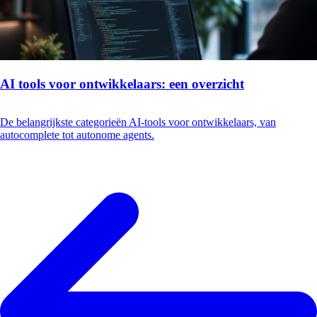
AI tools voor ontwikkelaars: een overzicht
De belangrijkste categorieën AI-tools voor ontwikkelaars, van
autocomplete tot autonome agents.