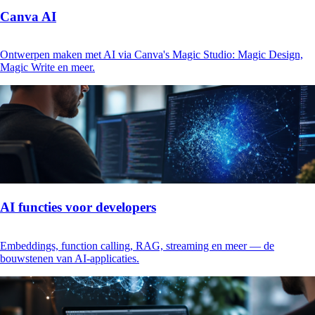
Canva AI
Ontwerpen maken met AI via Canva's Magic Studio: Magic Design,
Magic Write en meer.
AI functies voor developers
Embeddings, function calling, RAG, streaming en meer — de
bouwstenen van AI-applicaties.