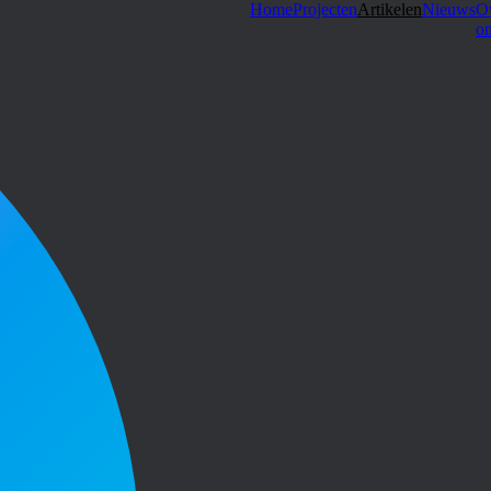
Home
Projecten
Artikelen
Nieuws
O
o